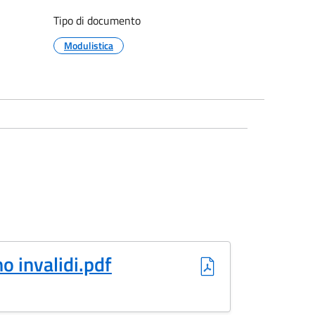
Tipo di documento
Modulistica
o invalidi.pdf