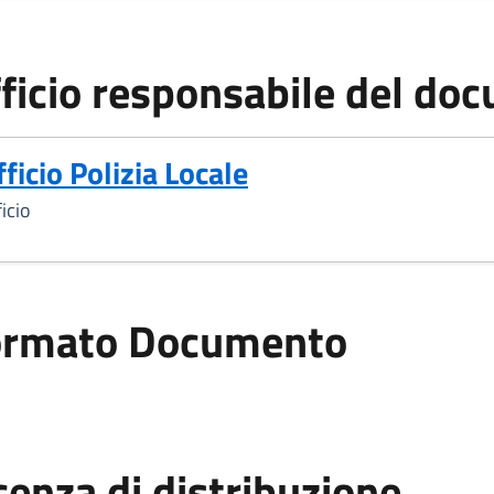
ficio responsabile del do
fficio Polizia Locale
icio
ormato Documento
ato Documento
cenza di distribuzione