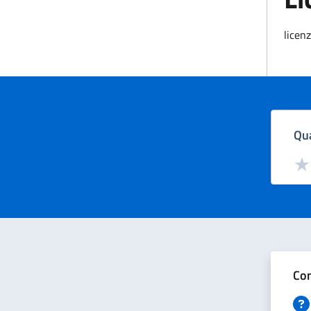
licen
Qua
Valut
Val
Con