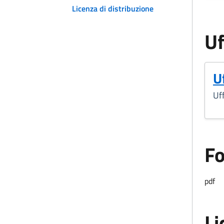
Licenza di distribuzione
Uf
U
Uff
F
Form
pdf
Li