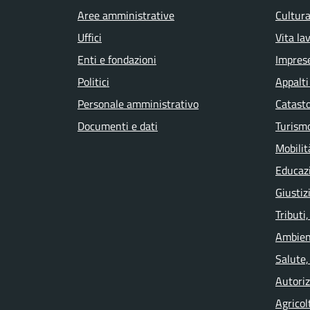
Aree amministrative
Cultura
Uffici
Vita la
Enti e fondazioni
Impres
Politici
Appalti
Personale amministrativo
Catasto
Documenti e dati
Turism
Mobilit
Educaz
Giustiz
Tributi
Ambien
Salute,
Autoriz
Agricol