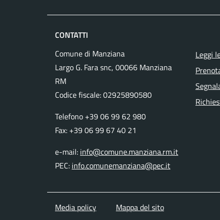
CONTATTI
Comune di Manziana
Leggi l
Largo G. Fara snc, 00066 Manziana
Prenot
RM
Segnala
Codice fiscale:
02925890580
Richies
Telefono +39 06 99 62 980
Fax: +39 06 99 67 40 21
e-mail:
info@comune.manziana.rm.it
PEC:
info.comunemanziana@pec.it
Media policy
Mappa del sito