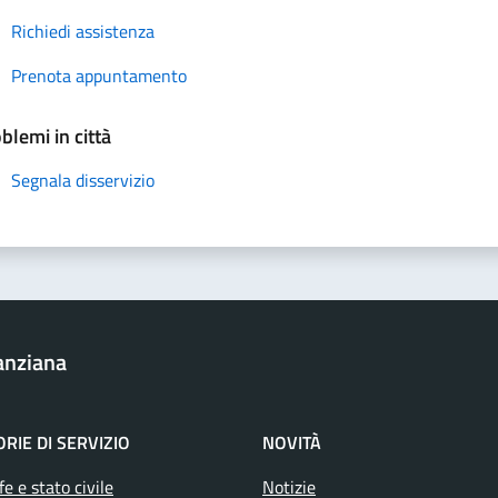
Richiedi assistenza
Prenota appuntamento
blemi in città
Segnala disservizio
anziana
RIE DI SERVIZIO
NOVITÀ
e e stato civile
Notizie