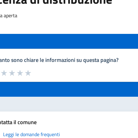
za aperta
nto sono chiare le informazioni su questa pagina?
a da 1 a 5 stelle la pagina
uta 1 stelle su 5
Valuta 2 stelle su 5
Valuta 3 stelle su 5
Valuta 4 stelle su 5
Valuta 5 stelle su 5
tatta il comune
Leggi le domande frequenti