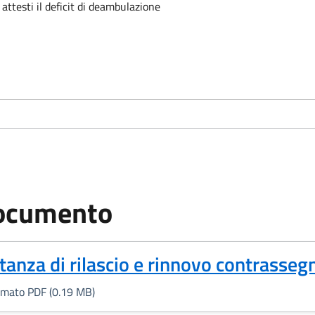
attesti il deficit di deambulazione
ocumento
Formato PDF, 0.19 MB)
stanza di rilascio e rinnovo contrassegn
rmato PDF (0.19 MB)