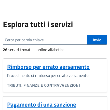
Esplora tutti i servizi
Esplora tutti i servizi
Cerca
Invio
26
servizi
trovati in ordine alfabetico
Rimborso per errato versamento
Procedimento di rimborso per errato versamento
CATEGORIA CORRELATA:
TRIBUTI, FINANZE E CONTRAVVENZIONI
Pagamento di una sanzione