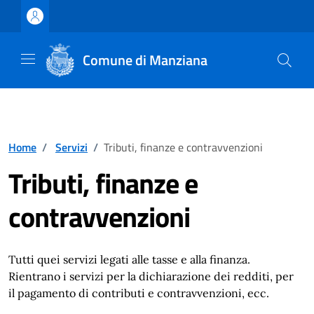
Vai ai contenuti
Vai al footer
Comune di Manziana
Home
/
Servizi
/
Tributi, finanze e contravvenzioni
Tributi, finanze e
contravvenzioni
Tutti quei servizi legati alle tasse e alla finanza.
Rientrano i servizi per la dichiarazione dei redditi, per
il pagamento di contributi e contravvenzioni, ecc.