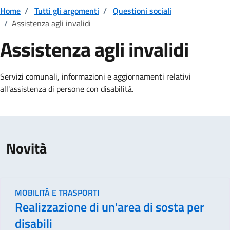
Home
/
Tutti gli argomenti
/
Questioni sociali
/
Assistenza agli invalidi
Assistenza agli invalidi
Dettagli della notizia
Servizi comunali, informazioni e aggiornamenti relativi
all'assistenza di persone con disabilità.
Novità
MOBILITÀ E TRASPORTI
Realizzazione di un'area di sosta per
disabili