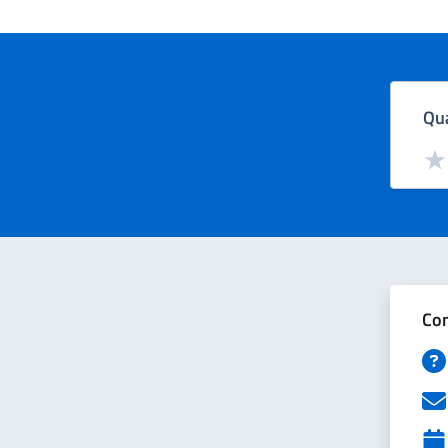
Qua
Valut
Val
Con