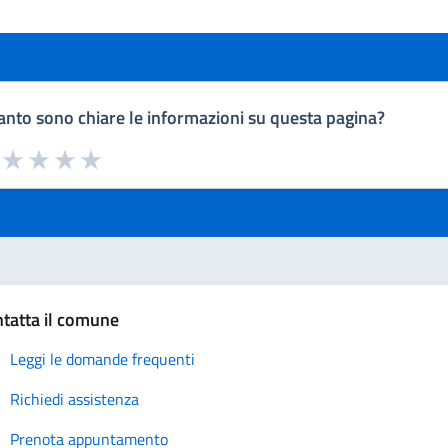
nto sono chiare le informazioni su questa pagina?
a da 1 a 5 stelle la pagina
uta 1 stelle su 5
Valuta 2 stelle su 5
Valuta 3 stelle su 5
Valuta 4 stelle su 5
Valuta 5 stelle su 5
tatta il comune
Leggi le domande frequenti
Richiedi assistenza
Prenota appuntamento