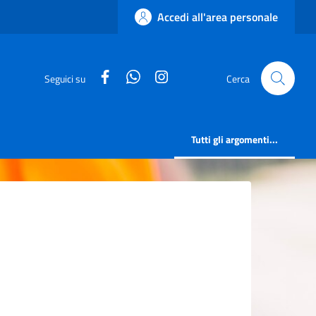
Accedi all'area personale
facebook
whatsapp
instagram
Seguici su
Cerca
Tutti gli argomenti...