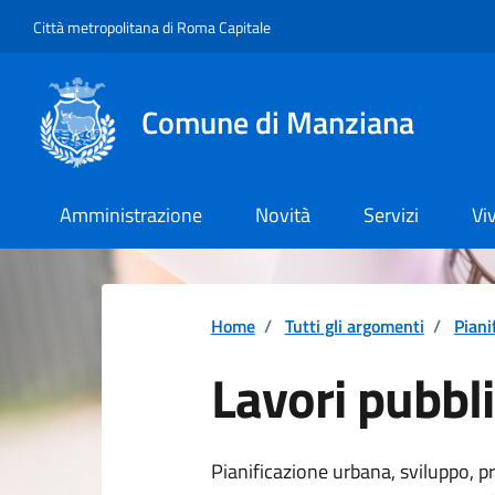
Vai ai contenuti
Vai al footer
Città metropolitana di Roma Capitale
Comune di Manziana
Amministrazione
Novità
Servizi
Vi
Home
/
Tutti gli argomenti
/
Piani
Lavori pubbli
Dettagli della 
Pianificazione urbana, sviluppo, pr