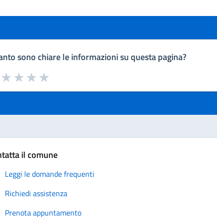
nto sono chiare le informazioni su questa pagina?
a da 1 a 5 stelle la pagina
uta 1 stelle su 5
Valuta 2 stelle su 5
Valuta 3 stelle su 5
Valuta 4 stelle su 5
Valuta 5 stelle su 5
tatta il comune
Leggi le domande frequenti
Richiedi assistenza
Prenota appuntamento