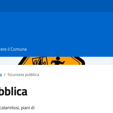
vere il Comune
to
/
Sicurezza pubblica
bblica
notizia
calamitosi, piani di