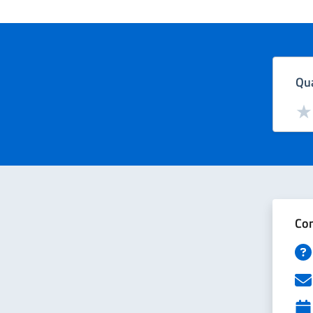
Qua
Valut
Val
Con