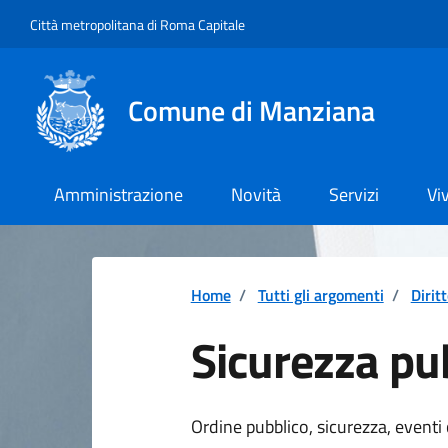
Vai ai contenuti
Vai al footer
Città metropolitana di Roma Capitale
Comune di Manziana
Amministrazione
Novità
Servizi
Vi
Home
/
Tutti gli argomenti
/
Dirit
Sicurezza pu
Dettagli della 
Ordine pubblico, sicurezza, eventi 