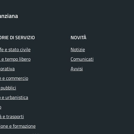
anziana
RIE DI SERVIZIO
NOVITÀ
e e stato civile
Notizie
 e tempo libero
Comunicati
vorativa
Avvisi
e e commercio
 pubblici
 e urbanistica
o
à e trasporti
ione e formazione