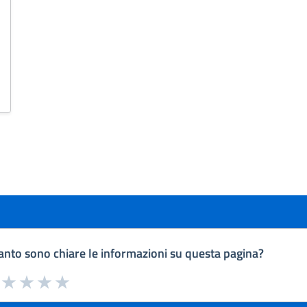
nto sono chiare le informazioni su questa pagina?
a da 1 a 5 stelle la pagina
uta 1 stelle su 5
Valuta 2 stelle su 5
Valuta 3 stelle su 5
Valuta 4 stelle su 5
Valuta 5 stelle su 5